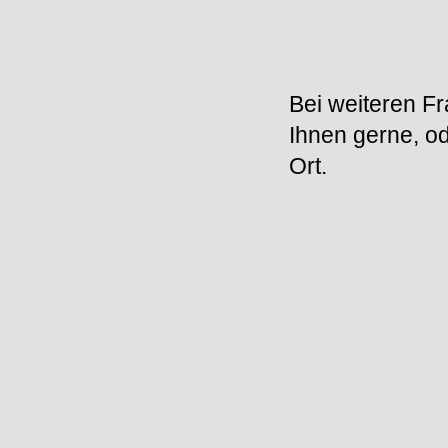
www.anhaenger-boehler.info
www.anhaenger-boehler.net
www.automarkt-im-hotzenwald.de
www.boehler-reifen.de
www.reifen-boehler.de
www.böhler-kfz.de
www.reifen-böhler.de
www.kfz-böhler.de
www.hotzenwald-reifen.de
www.boehler-rent.de
www.kfz-boehler.de
Bei weiteren F
www.boehler-kfz.de
Hüpfburg Mieten
Ihnen gerne, o
Verleihen Kaufen
Anhaenger Boehler
Ort.
Goerwihl SegetenLandkreis
Lörrach
Landkreis Tuttlingen
Landkreis Freiburg
Landkreis Waldshut Tiengen
Landkreis Konstanz
Bad Säckingen Todtmoos
Bernau Feldberg Bernau
Wehr Herrischried
Rickenbach