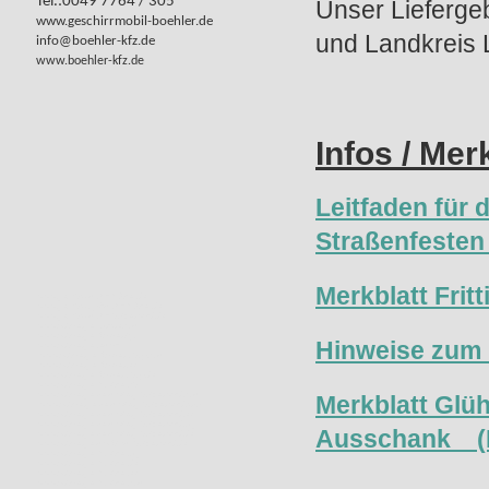
Tel.:0049 7764 / 305
Unser Liefergeb
www.geschirrmobil-boehler.de
und Landkreis L
info@boehler-kfz.de
www.boehler-kfz.de
Infos / Mer
Leitfaden für
Straßenfeste
Merkblatt Frit
www.geschirrmobil-böhler.de
www.geschirrspülmobil-böhler.de
www.geschirrmobil-hotzenwald.de
www.anhaenger-online.com
www.anhaenger-kaufen.tips
Hinweise zum
www.anhaenger.email
www.anhaenger-kaufen-shop.com
www.anhaenger-kaufen.eu
www.anhaenger-kaufen-shop.de
www.anhaenger-boehler.ch
www.anhaengervermietung-hotzenwald.com
Merkblatt Glü
www.anhaengervermietung-hotzenwald.info
www.anhaengervermietung-hotzenwald.eu
www.anhaengervermietung-hotzenwald.org
Ausschank (
www.anhaengervermietung-hotzenwald.de
www.anhaengermarkt-im-hotzenwald.de
www.anhaenger-boehler.org
www.anhaenger-boehler.de
www.anhaenger-boehler.eu
www.anhaenger-boehler.com