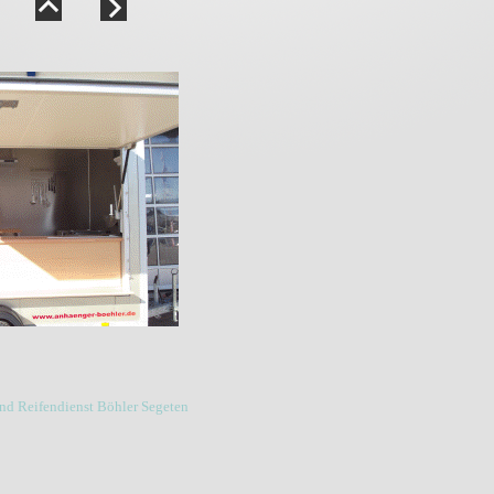
und Reifendienst Böhler Segeten