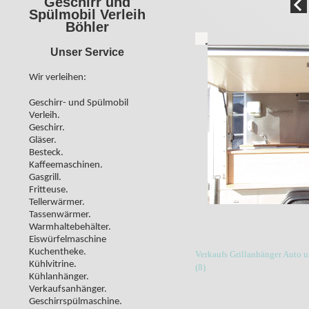
Geschirr und
Spülmobil Verleih
Böhler
Unser Service
Wir verleihen:
Geschirr- und Spülmobil
Verleih.
Geschirr.
Gläser.
Besteck.
Kaffeemaschinen.
Gasgrill.
Fritteuse.
Tellerwärmer.
Tassenwärmer.
Warmhaltebehälter.
Eiswürfelmaschine
Kuchentheke.
Verkaufs Grillanhänger Auto 
Kühlvitrine.
(8)
Kühlanhänger.
Verkaufsanhänger.
Geschirrspülmaschine.