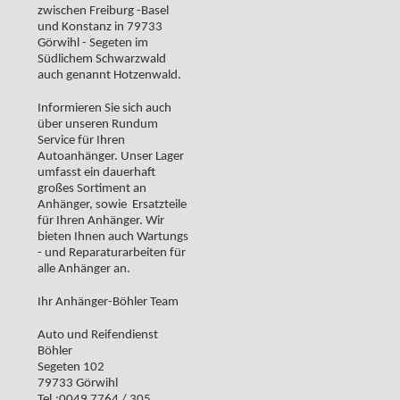
zwischen Freiburg -Basel
und Konstanz in 79733
Görwihl - Segeten im
Südlichem Schwarzwald
auch genannt Hotzenwald.
Informieren Sie sich auch
über unseren Rundum
Service für Ihren
Autoanhänger. Unser Lager
umfasst ein dauerhaft
großes Sortiment an
Anhänger, sowie Ersatzteile
für Ihren Anhänger. Wir
bieten Ihnen auch Wartungs
- und Reparaturarbeiten für
alle Anhänger an.
Ihr Anhänger-Böhler Team
Auto und Reifendienst
Böhler
Segeten 102
79733 Görwihl
Tel.:0049 7764 / 305