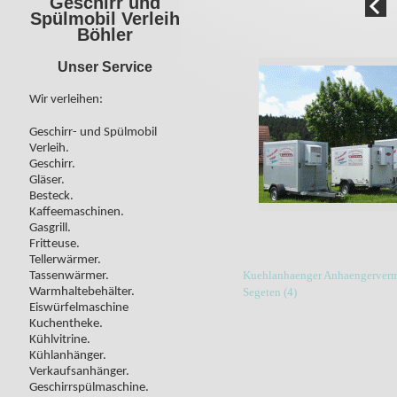
Geschirr und
Spülmobil Verleih
Böhler
Unser Service
Wir verleihen:
Geschirr- und Spülmobil
Verleih.
Geschirr.
Gläser.
Besteck.
Kaffeemaschinen.
Gasgrill.
Fritteuse.
Tellerwärmer.
Kuehlanhaenger Anhaengerverm
Tassenwärmer.
Warmhaltebehälter.
Segeten (4)
Eiswürfelmaschine
Kuchentheke.
Kühlvitrine.
Kühlanhänger.
Verkaufsanhänger.
Geschirrspülmaschine.