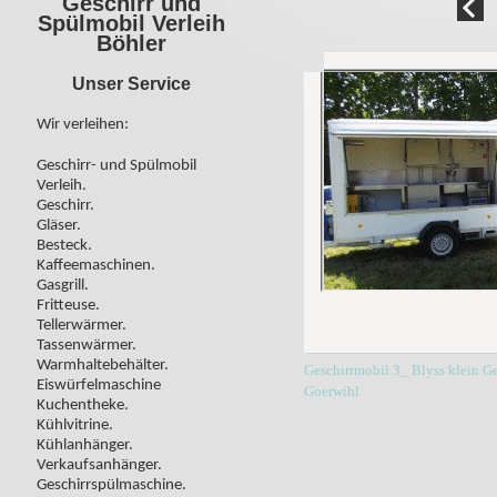
Geschirr und
Spülmobil Verleih
Böhler
Unser Service
Wir verleihen:
Geschirr- und Spülmobil
Verleih.
Geschirr.
Gläser.
Besteck.
Kaffeemaschinen.
Gasgrill.
Fritteuse.
Tellerwärmer.
Tassenwärmer.
Warmhaltebehälter.
Geschirrmobil 3_ Blyss klein G
Eiswürfelmaschine
Goerwihl
Kuchentheke.
Kühlvitrine.
Kühlanhänger.
Verkaufsanhänger.
Geschirrspülmaschine.