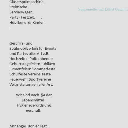
Gläserspülmaschine.
Stehtische.
Suppenteller mit Löffel Geschir
Servierwagen.
Party- Festzelt. .
Hüpfburg für Kinder.
.
Geschirr- und
Spülmobilverleih für Events
und Partys aller Art z.B.
Hochzeiten Polterabende
Geburtstagsfeiern Jubiläen
Firmenfeiern Sommerfeste
Schulfeste Vereins-feste
Feuerwehr Sportvereine
Veranstaltungen aller Art.
Wir sind nach §4 der
Lebensmittel -
Hygieneverordnung
geschult.
Anhänger-Böhler liegt -